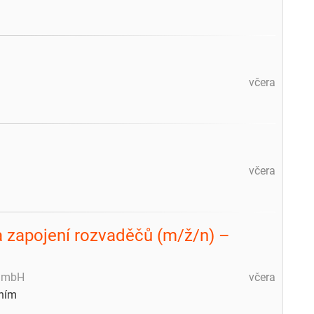
včera
včera
 a zapojení rozvaděčů (m/ž/n) –
 GmbH
včera
ním