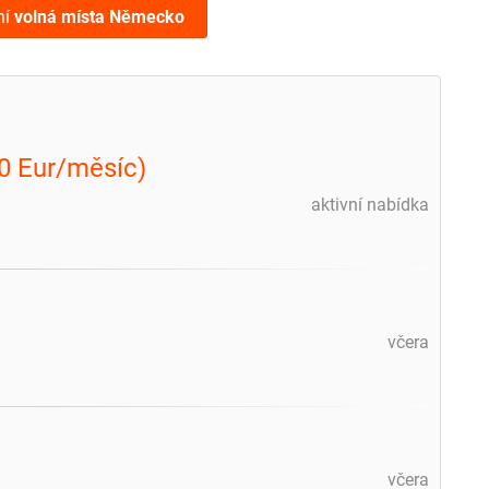
ní
volná místa
Německo
0 Eur/měsíc)
aktivní nabídka
včera
včera