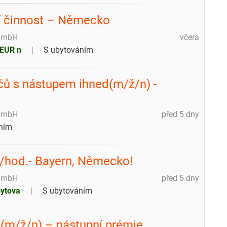
lní činnost – Německo
 GmbH
včera
 EUR n
S ubytováním
ěčů s nástupem ihned(m/ž/n) -
 GmbH
před 5 dny
ním
R/hod.- Bayern, Německo!
 GmbH
před 5 dny
bytova
S ubytováním
 (m/ž/n) – nástupní prémie