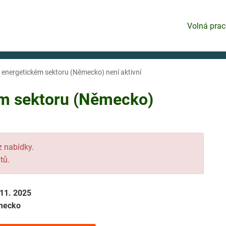
Volná prac
 v energetickém sektoru (Německo) není aktivní
kém sektoru (Německo)
 z nabídky.
tů.
 11. 2025
mecko