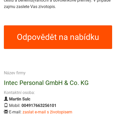
cestu a benefitu(vanocni a dovolenkove premie). V pripade
zajmu zaslete Vas zivotopis.
Odpovědět na nabídku
Název firmy
Intec Personal GmbH & Co. KG
Kontaktní osoba:
Martin Sulc
Mobil:
004917663256101
E-mail:
zaslat e-mail s životopisem