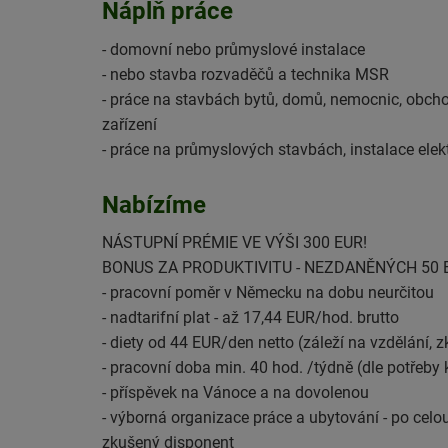
Náplň práce
- domovní nebo průmyslové instalace
- nebo stavba rozvaděčů a technika MSR
- práce na stavbách bytů, domů, nemocnic, obchod
zařízení
- práce na průmyslových stavbách, instalace elek
Nabízíme
NÁSTUPNÍ PRÉMIE VE VÝŠI 300 EUR!
BONUS ZA PRODUKTIVITU - NEZDANĚNÝCH 50 E
- pracovní poměr v Německu na dobu neurčitou
- nadtarifní plat - až 17,44 EUR/hod. brutto
- diety od 44 EUR/den netto (záleží na vzdělání, 
- pracovní doba min. 40 hod. /týdně (dle potřeby
- příspěvek na Vánoce a na dovolenou
- výborná organizace práce a ubytování - po cel
zkušený disponent