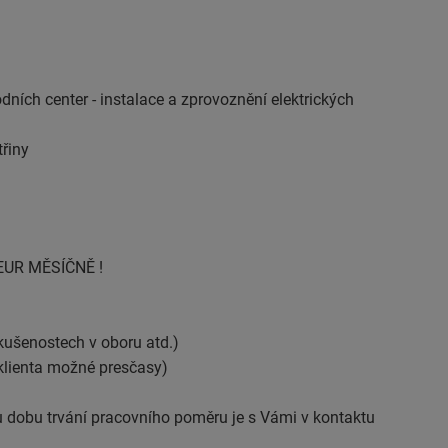
ních center - instalace a zprovoznění elektrických
třiny
UR MĚSÍČNĚ !
zkušenostech v oboru atd.)
 klienta možné presčasy)
ou dobu trvání pracovního poměru je s Vámi v kontaktu