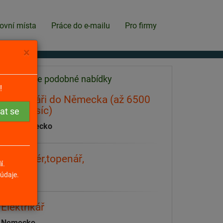
ovní místa
Práce do e-mailu
Pro firmy
×
Našli jsme podobné nabídky
!
Elektrikáři do Německa (až 6500
Eur/měsíc)
celé Německo
Instalatér,topenář,
í
.
Nemecko
údaje.
Elektrikář
Nemecko