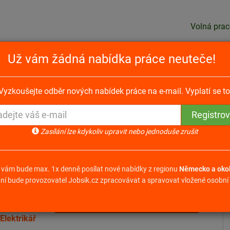
Volná prac
Už vám žádná nabídka práce neuteče!
elektrikáře – výroba a zapojení rozvaděčů (m/ž/n) – Německo
Vyzkoušejte odběr nových nabídek práce na e-mail. Vyplatí se to
 výroba a zapojení rozvaděčů
Zasílání lze kdykoliv upravit nebo jednoduše zrušit
 vám bude max. 1x denně posílat nové nabídky z regionu
Německo a okol
ní bude provozovatel Jobsik.cz zpracovávat a spravovat vložené osobní 
ěs. netto
Odpovědět na nabídku
,
Elektrikář