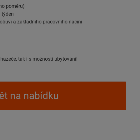
ního poměru)
 týden
 obuvi a základního pracovního náčiní
chazeče, tak i s možností ubytování!
t na nabídku