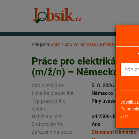
Kde jsem:
Jobsik.cz
»
Volná pracovní místa
»
Práce pro 
Práce pro elektrikáře –
(m/ž/n) – Německo
Aktualizováno:
5. 8. 2026
Lokalita pracoviště:
Německo
Typ pracovního
Plný úvazek
Jobsik.cz
vztahu:
Po odeslá
více
Nabízený plat:
od 2500-3000 EUR/m
S ubytováním:
Ano
Zařazeno na pozici:
Disponent Německo