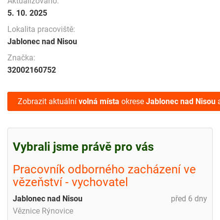
Aktualizováno:
5. 10. 2025
Lokalita pracoviště:
Jablonec nad Nisou
Značka:
32002160752
Zobrazit aktuální
volná místa
okrese
Jablonec nad Nisou
a
Vybrali jsme právě pro vás
Pracovník odborného zacházení ve
vězeňství - vychovatel
Jablonec nad Nisou
před 6 dny
Věznice Rýnovice