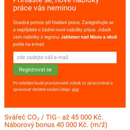
práce vás neminou
Snadná pomoc při hledání práce. Zaregistrujte se
a nepřijdete o žádné nové nabídky práce. Jobsik
vám nabídky z regionu
Jablonec nad Nisou a okolí
pošle na e-mail.
Po odeslání bude provozovatel Jobsik.cz zpracovávat a
spravovat vložené osobní údaje.
více
Svářeč CO₂ / TIG - až 45 000 Kč.
Náborový bonus 40 000 Kč. (m/ž)