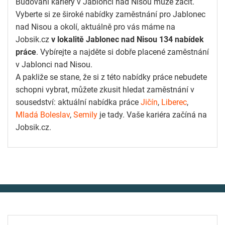
Budování kariéry v Jablonci nad Nisou může začít.
Vyberte si ze široké nabídky zaměstnání pro Jablonec
nad Nisou a okolí, aktuálně pro vás máme na
Jobsik.cz
v lokalitě Jablonec nad Nisou 134 nabídek
práce
. Vybírejte a najděte si dobře placené zaměstnání
v Jablonci nad Nisou.
A pakliže se stane, že si z této nabídky práce nebudete
schopni vybrat, můžete zkusit hledat zaměstnání v
sousedství: aktuální nabídka práce
Jičín
,
Liberec
,
Mladá Boleslav
,
Semily
je tady. Vaše kariéra začíná na
Jobsik.cz.