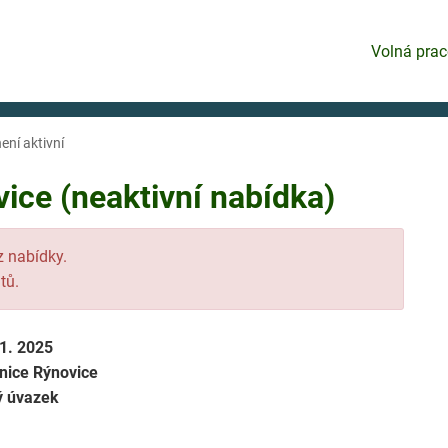
Volná prac
ení aktivní
ice (neaktivní nabídka)
 z nabídky.
tů.
11. 2025
nice Rýnovice
ý úvazek