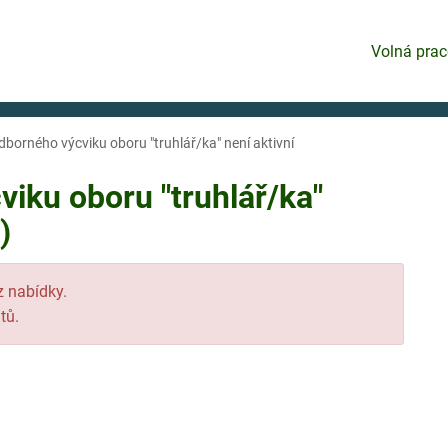
Volná prac
dborného výcviku oboru "truhlář/ka" není aktivní
viku oboru "truhlář/ka"
)
 z nabídky.
tů.