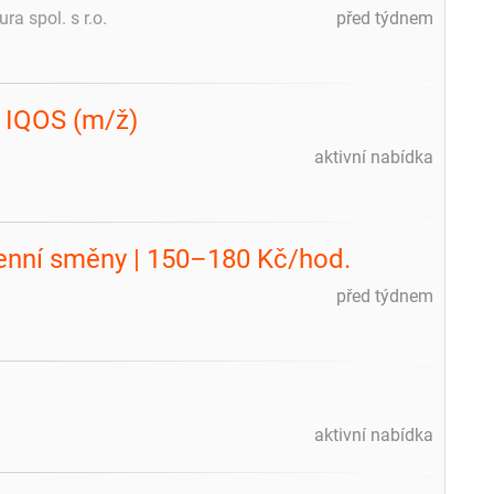
a spol. s r.o.
před týdnem
o IQOS (m/ž)
aktivní nabídka
 Denní směny | 150–180 Kč/hod.
před týdnem
aktivní nabídka