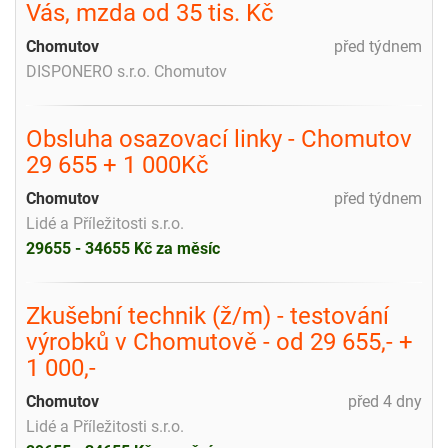
Vás, mzda od 35 tis. Kč
Chomutov
před týdnem
DISPONERO s.r.o. Chomutov
Obsluha osazovací linky - Chomutov
29 655 + 1 000Kč
Chomutov
před týdnem
Lidé a Příležitosti s.r.o.
29655 - 34655 Kč za měsíc
Zkušební technik (ž/m) - testování
výrobků v Chomutově - od 29 655,- +
1 000,-
Chomutov
před 4 dny
Lidé a Příležitosti s.r.o.