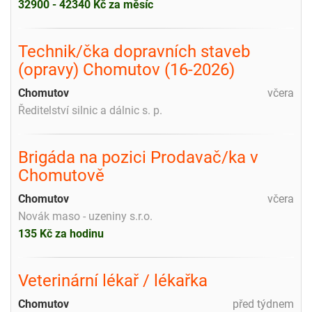
32900 - 42340 Kč za měsíc
Technik/čka dopravních staveb
(opravy) Chomutov (16-2026)
Chomutov
včera
Ředitelství silnic a dálnic s. p.
Brigáda na pozici Prodavač/ka v
Chomutově
Chomutov
včera
Novák maso - uzeniny s.r.o.
135 Kč za hodinu
Veterinární lékař / lékařka
Chomutov
před týdnem