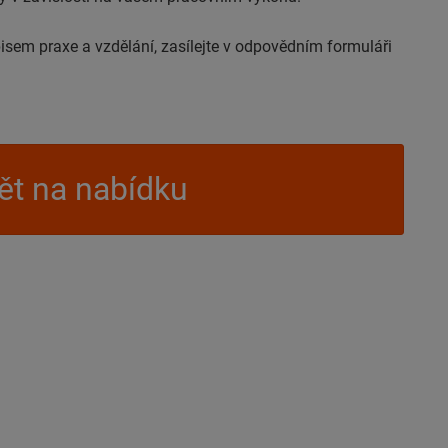
pisem praxe a vzdělání, zasílejte v odpovědním formuláři
t na nabídku