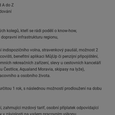
d A do Z
odování
ých kolegů, kteří se rádi podělí o know-how,
í dopravní infrastrukturu regionu,
í indispozičního volna, stravenkový paušál, možnost 2
višti, benefitní aplikaci MůjUp či penzijní připojištění,
mních rekreačních zařízení, slevy u cestovních kanceláří
 Čestlice, Aqualand Moravia, skipasy na lyže),
racovního a osobního života.
rčitou 1 rok, s následnou možností prodloužení na dobu
zahrnující mzdový tarif, osobní příplatek odpovídající
ny v závislosti na vašem pracovním výkonu.