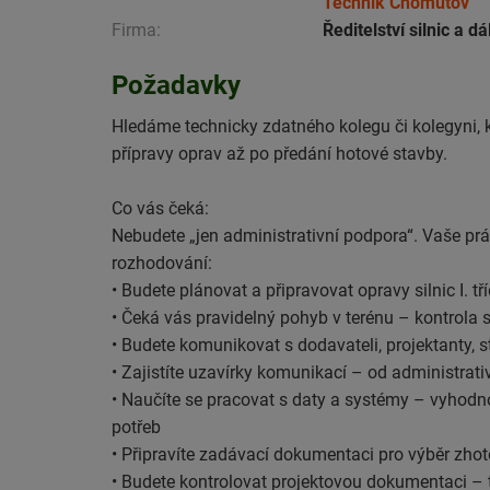
Technik Chomutov
Firma:
Ředitelství silnic a dá
Požadavky
Hledáme technicky zdatného kolegu či kolegyni, k
přípravy oprav až po předání hotové stavby.
Co vás čeká:
Nebudete „jen administrativní podpora“. Vaše pr
rozhodování:
• Budete plánovat a připravovat opravy silnic I. 
• Čeká vás pravidelný pohyb v terénu – kontrola 
• Budete komunikovat s dodavateli, projektanty, s
• Zajistíte uzavírky komunikací – od administrati
• Naučíte se pracovat s daty a systémy – vyhodn
potřeb
• Připravíte zadávací dokumentaci pro výběr zhot
• Budete kontrolovat projektovou dokumentaci –