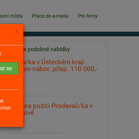
ovní místa
Práce do e-mailu
Pro firmy
×
Našli jsme podobné nabídky
!
Policista/ka v Ústeckém kraji
Chomutov-nábor. přísp. 110 000,-
Kč
Chomutov
lí
.
Brigáda na pozici Prodavač/ka v
údaje.
Chomutově
Chomutov