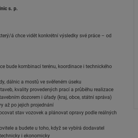
lnic s. p.
terý/á chce vidět konkrétní výsledky své práce – od
áce bude kombinací terénu, koordinace i technického
třídy, dálnic a mostů ve svěřeném úseku
staveb, kvality provedených prací a průběhu realizace
tavebním dozorem i úřady (kraj, obce, státní správa)
vy až po jejich projednání
ocovat stav vozovek a plánovat opravy podle reálných
ovitele a budete u toho, když se vybírá dodavatel
 technicky i ekonomicky