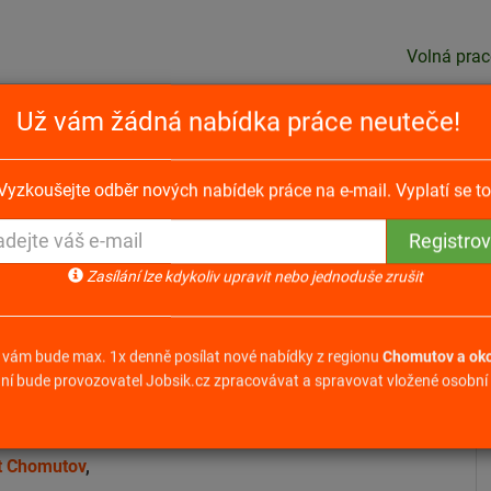
Volná prac
Už vám žádná nabídka práce neuteče!
a dopravních staveb (opravy) Chomutov (16-2026)
Vyzkoušejte odběr nových nabídek práce na e-mail. Vyplatí se to
 staveb (opravy) Chomutov
Zasílání lze kdykoliv upravit nebo jednoduše zrušit
 vám bude max. 1x denně posílat nové nabídky z regionu
Chomutov a oko
ní bude provozovatel Jobsik.cz zpracovávat a spravovat vložené osobní 
Odpovědět na nabídku
ora
t Chomutov
,