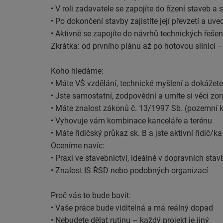
• V roli zadavatele se zapojíte do řízení staveb
• Po dokončení stavby zajistíte její převzetí a uv
• Aktivně se zapojíte do návrhů technických řešení 
Zkrátka: od prvního plánu až po hotovou silnici –
Koho hledáme:
• Máte VŠ vzdělání, technické myšlení a dokážete
• Jste samostatní, zodpovědní a umíte si věci zo
• Máte znalost zákonů č. 13/1997 Sb. (pozemní 
• Vyhovuje vám kombinace kanceláře a terénu
• Máte řidičský průkaz sk. B a jste aktivní řidič/ka
Oceníme navíc:
• Praxi ve stavebnictví, ideálně v dopravních st
• Znalost IS ŘSD nebo podobných organizací
Proč vás to bude bavit:
• Vaše práce bude viditelná a má reálný dopad
• Nebudete dělat rutinu – každý projekt je jiný