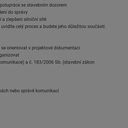
 a spolupráce se stavebním dozorem
edení do správy
a zlepšení silniční sítě
 uvidíte celý proces a budete jeho důležitou součástí.
 se orientovat v projektové dokumentaci
rganizovat
komunikace) a č. 183/2006 Sb. (stavební zákon
avbách nebo správě komunikací