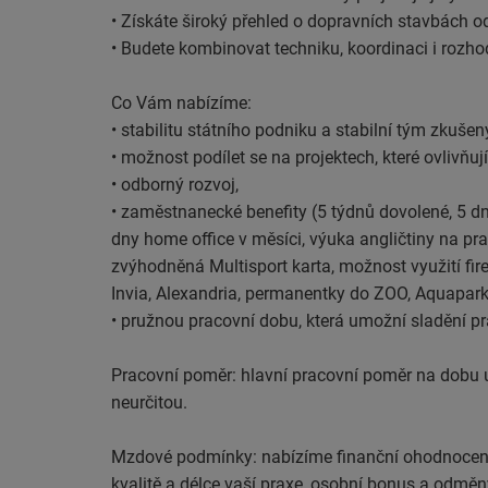
• Získáte široký přehled o dopravních stavbách o
• Budete kombinovat techniku, koordinaci i rozh
Co Vám nabízíme:
• stabilitu státního podniku a stabilní tým zkušen
• možnost podílet se na projektech, které ovlivňuj
• odborný rozvoj,
• zaměstnanecké benefity (5 týdnů dovolené, 5 dn
dny home office v měsíci, výuka angličtiny na praco
zvýhodněná Multisport karta, možnost využití fire
Invia, Alexandria, permanentky do ZOO, Aquaparku
• pružnou pracovní dobu, která umožní sladění p
Pracovní poměr: hlavní pracovní poměr na dobu u
neurčitou.
Mzdové podmínky: nabízíme finanční ohodnocení, 
kvalitě a délce vaší praxe, osobní bonus a odmě