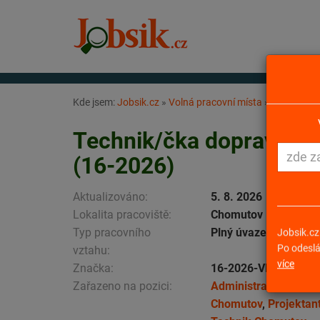
Kde jsem:
Jobsik.cz
»
Volná pracovní místa
»
Technik/čk
Technik/čka dopravních
(16-2026)
Aktualizováno:
5. 8. 2026
Lokalita pracoviště:
Chomutov
Typ pracovního
Plný úvazek
Jobsik.cz
vztahu:
Po odeslá
více
Značka:
16-2026-VD
Zařazeno na pozici:
Administrativní podp
Chomutov
,
Projektan