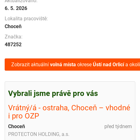
Aktualizováno:
6. 5. 2026
Lokalita pracoviště:
Choceň
Značka:
487252
Zobrazit aktuální
volná místa
okrese
Ústí nad Orlicí
a okolí
Vybrali jsme právě pro vás
Vrátný/á - ostraha, Choceň – vhodné
i pro OZP
Choceň
před týdnem
PROTECTON HOLDING, a.s.