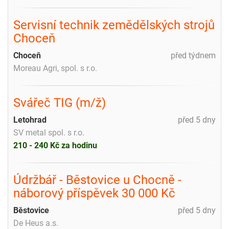
Servisní technik zemědělských strojů
Choceň
Choceň
před týdnem
Moreau Agri, spol. s r.o.
Svářeč TIG (m/ž)
Letohrad
před 5 dny
SV metal spol. s r.o.
210 - 240 Kč za hodinu
Údržbář - Běstovice u Chocně -
náborový příspěvek 30 000 Kč
Běstovice
před 5 dny
De Heus a.s.