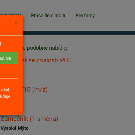
ovní místa
Práce do e-mailu
Pro firmy
×
Našli jsme podobné nabídky
!
Elektrikář se znalostí PLC
Běstovice
Svářeč TIG (m/ž)
Letohrad
a okolí
.
údaje.
Zámečník (1 směna)
Vysoké Mýto