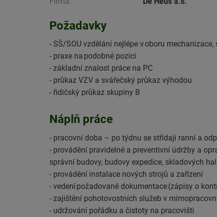
Firma:
De Heus a.s.
Požadavky
- SŠ/SOU vzdělání nejlépe v oboru mechanizace, st
- praxe na podobné pozici
- základní znalost práce na PC
- průkaz VZV a svářečský průkaz výhodou
- řidičský průkaz skupiny B
Náplň práce
- pracovní doba – po týdnu se střídají ranní a o
- provádění pravidelné a preventivní údržby a opr
správní budovy, budovy expedice, skladových ha
- provádění instalace nových strojů a zařízení
- vedení požadované dokumentace (zápisy o kontr
- zajištění pohotovostních služeb v mimopracovn
- udržování pořádku a čistoty na pracovišti