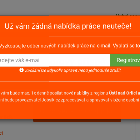
Volná prac
Už vám žádná nabídka práce neuteče!
Běstovice u Chocně - náborový příspěvek 30 000 Kč
Vyzkoušejte odběr nových nabídek práce na e-mail. Vyplatí se to
hocně - náborový příspěvek
Zasílání lze kdykoliv upravit nebo jednoduše zrušit
 vám bude max. 1x denně posílat nové nabídky z regionu
Ústí nad Orlicí 
Odpovědět na nabídku
ní bude provozovatel Jobsik.cz zpracovávat a spravovat vložené osobní 
 měsíc
cí