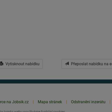
Vytisknout nabídku
Přeposlat nabídku na e
erce na Jobsik.cz
Mapa stránek
Odstranění inzerátu
Na tomto webu používáme funkční
cookies