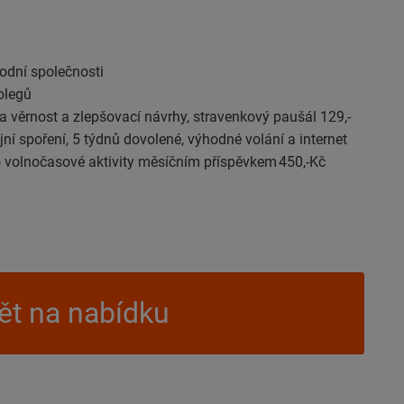
rodní společnosti
kolegů
 věrnost a zlepšovací návrhy, stravenkový paušál 129,-
í spoření, 5 týdnů dovolené, výhodné volání a internet
pro volnočasové aktivity měsíčním příspěvkem 450,-Kč
t na nabídku