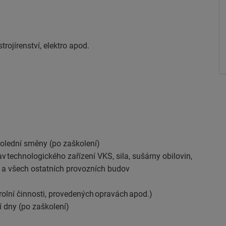
rojírenství, elektro apod.
dpolední směny (po zaškolení)
av technologického zařízení VKS, sila, sušárny obilovin,
l a všech ostatních provozních budov
olní činnosti, provedených opravách apod.)
í dny (po zaškolení)