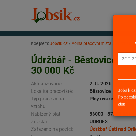
Kde jsem:
Jobsik.cz
»
Volná pracovní místa
»
Údržbář - 
Údržbář - Běstovice u C
30 000 Kč
Aktualizováno:
2. 8. 2026
Lokalita pracoviště:
Běstovice
Typ pracovního
Plný úvazek
Jobsik.cz
vztahu:
Po odeslá
více
Nabízený plat:
36000 - 37000 Kč za
Značka:
ÚDRBES
Zařazeno na pozici:
Údržbář Ústí nad Orli