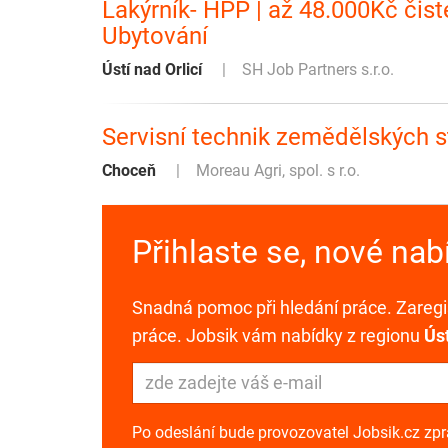
Lakýrník- HPP | až 48.000Kč čist
Ubytování
Ústí nad Orlicí
SH Job Partners s.r.o.
Servisní technik zemědělských 
Choceň
Moreau Agri, spol. s r.o.
Přihlaste se, nové na
Snadná pomoc při hledání práce. Zaregis
práce. Jobsik vám nabídky z regionu
Úst
Po odeslání bude provozovatel Jobsik.cz zp