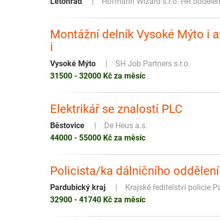
Letohrad
Hofmann Wizard s.r.o. HR odděle
Montážní delník Vysoké Mýto i a
i
Vysoké Mýto
SH Job Partners s.r.o.
31500 - 32000 Kč za měsíc
Elektrikář se znalostí PLC
Běstovice
De Heus a.s.
44000 - 55000 Kč za měsíc
Policista/ka dálničního oddělen
Pardubický kraj
Krajské ředitelství policie 
32900 - 41740 Kč za měsíc