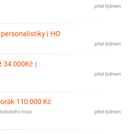
před týdnem
personalistiky | HO
před týdnem
ž 34 000Kč |
před týdnem
áborák 110.000 Kč
rdubického kraje
před týdnem