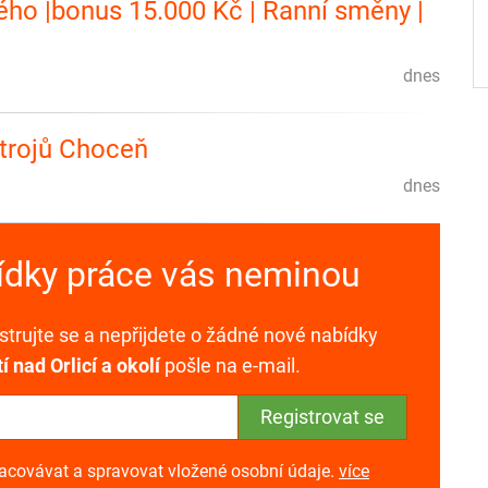
ého |bonus 15.000 Kč | Ranní směny |
dnes
strojů Choceň
dnes
bídky práce vás neminou
trujte se a nepřijdete o žádné nové nabídky
í nad Orlicí a okolí
pošle na e-mail.
racovávat a spravovat vložené osobní údaje.
více