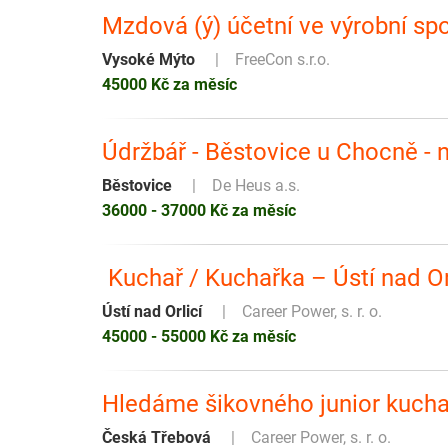
Mzdová (ý) účetní ve výrobní sp
Vysoké Mýto
FreeCon s.r.o.
45000 Kč za měsíc
Údržbář - Běstovice u Chocně - 
Běstovice
De Heus a.s.
36000 - 37000 Kč za měsíc
️ Kuchař / Kuchařka – Ústí nad Or
Ústí nad Orlicí
Career Power, s. r. o.
45000 - 55000 Kč za měsíc
Hledáme šikovného junior kuchaře
Česká Třebová
Career Power, s. r. o.