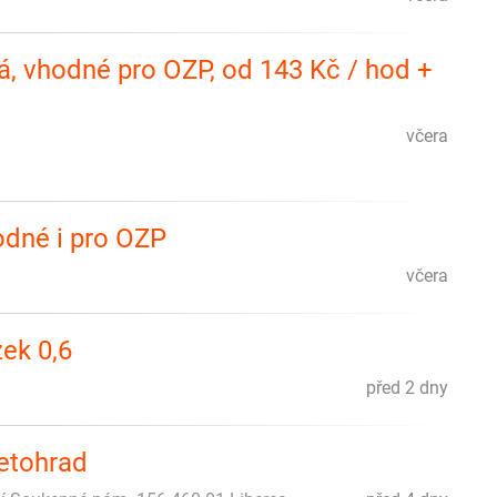
, vhodné pro OZP, od 143 Kč / hod +
včera
odné i pro OZP
včera
zek 0,6
před 2 dny
Letohrad