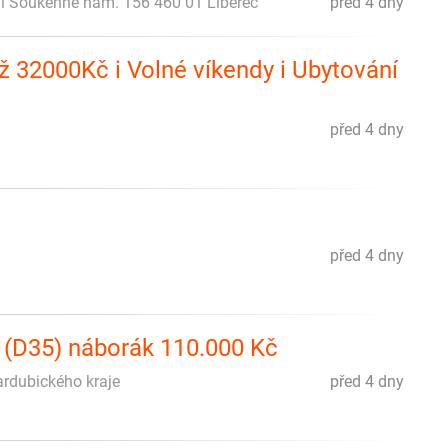
ní Soukenné nám. 156 460 01 Liberec
před 4 dny
ž 32000Kč i Volné víkendy i Ubytování
před 4 dny
před 4 dny
í (D35) náborák 110.000 Kč
Pardubického kraje
před 4 dny