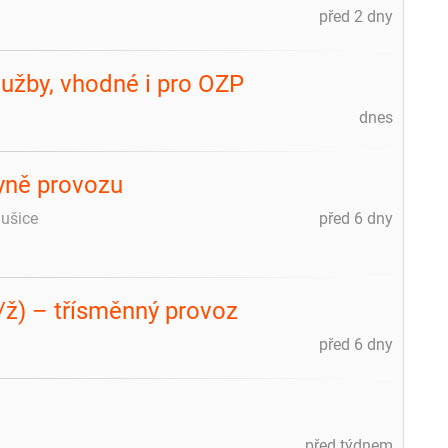
před 2 dny
lužby, vhodné i pro OZP
dnes
yně provozu
ušice
před 6 dny
m/ž) – třísměnný provoz
před 6 dny
před týdnem