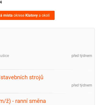
4
ná místa
okrese
Klatovy
a okolí
ušice
před týdnem
stavebních strojů
před týdnem
m/ž) - ranní směna