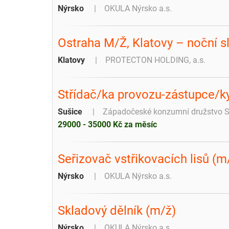
Nýrsko
OKULA Nýrsko a.s.
Ostraha M/Ž, Klatovy – noční s
Klatovy
PROTECTON HOLDING, a.s.
Střídač/ka provozu-zástupce/k
Sušice
Západočeské konzumní družstvo S
29000 - 35000 Kč za měsíc
Seřizovač vstřikovacích lisů (
Nýrsko
OKULA Nýrsko a.s.
Skladový dělník (m/ž)
Nýrsko
OKULA Nýrsko a.s.