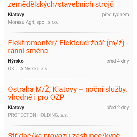
zemědělských/stavebních strojů
Klatovy
před týdnem
Moreau Agri, spol. s r.o.
Elektromontér/ Elektoúdržbář (m/ž) -
ranní směna
Nýrsko
před 4 dny
OKULA Nýrsko a.s.
Ostraha M/Ž, Klatovy – noční služby,
vhodné i pro OZP
Klatovy
před 2 dny
PROTECTON HOLDING, a.s.
Střídač/ka provozu-zástupce/kyně