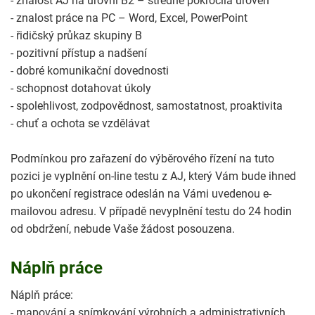
- znalost AJ na úrovni B2 – středně pokročilá úroveň
- znalost práce na PC – Word, Excel, PowerPoint
- řidičský průkaz skupiny B
- pozitivní přístup a nadšení
- dobré komunikační dovednosti
- schopnost dotahovat úkoly
- spolehlivost, zodpovědnost, samostatnost, proaktivita
- chuť a ochota se vzdělávat
Podmínkou pro zařazení do výběrového řízení na tuto
pozici je vyplnění on-line testu z AJ, který Vám bude ihned
po ukončení registrace odeslán na Vámi uvedenou e-
mailovou adresu. V případě nevyplnění testu do 24 hodin
od obdržení, nebude Vaše žádost posouzena.
Náplň práce
Náplň práce:
- mapování a snímkování výrobních a administrativních