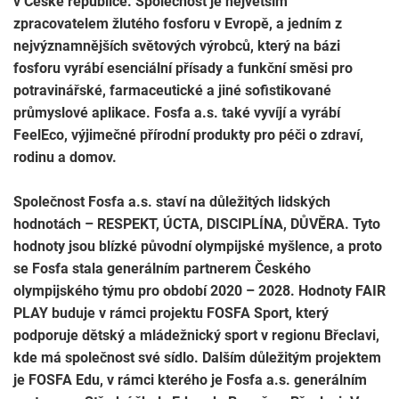
v České republice. Společnost je největším
zpracovatelem žlutého fosforu v Evropě, a jedním z
nejvýznamnějších světových výrobců, který na bázi
fosforu vyrábí esenciální přísady a funkční směsi pro
potravinářské, farmaceutické a jiné sofistikované
průmyslové aplikace. Fosfa a.s. také vyvíjí a vyrábí
FeelEco, výjimečné přírodní produkty pro péči o zdraví,
rodinu a domov.
Společnost Fosfa a.s. staví na důležitých lidských
hodnotách – RESPEKT, ÚCTA, DISCIPLÍNA, DŮVĚRA. Tyto
hodnoty jsou blízké původní olympijské myšlence, a proto
se Fosfa stala generálním partnerem Českého
olympijského týmu pro období 2020 – 2028. Hodnoty FAIR
PLAY buduje v rámci projektu FOSFA Sport, který
podporuje dětský a mládežnický sport v regionu Břeclavi,
kde má společnost své sídlo. Dalším důležitým projektem
je FOSFA Edu, v rámci kterého je Fosfa a.s. generálním