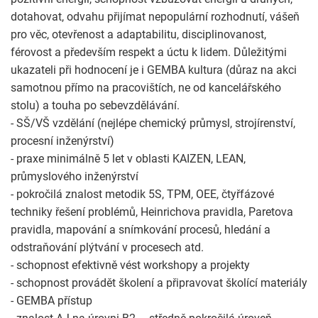
dotahovat, odvahu přijímat nepopulární rozhodnutí, vášeň
pro věc, otevřenost a adaptabilitu, disciplinovanost,
férovost a především respekt a úctu k lidem. Důležitými
ukazateli při hodnocení je i GEMBA kultura (důraz na akci
samotnou přímo na pracovištích, ne od kancelářského
stolu) a touha po sebevzdělávání.
- SŠ/VŠ vzdělání (nejlépe chemický průmysl, strojírenství,
procesní inženýrství)
- praxe minimálně 5 let v oblasti KAIZEN, LEAN,
průmyslového inženýrství
- pokročilá znalost metodik 5S, TPM, OEE, čtyřfázové
techniky řešení problémů, Heinrichova pravidla, Paretova
pravidla, mapování a snímkování procesů, hledání a
odstraňování plýtvání v procesech atd.
- schopnost efektivně vést workshopy a projekty
- schopnost provádět školení a připravovat školící materiály
- GEMBA přístup