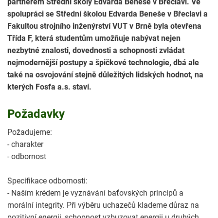
partnerem Střední školy Edvarda Beneše v Břeclavi. Ve
spolupráci se Střední školou Edvarda Beneše v Břeclavi a
Fakultou strojního inženýrství VUT v Brně byla otevřena
Třída F, která studentům umožňuje nabývat nejen
nezbytné znalosti, dovednosti a schopnosti zvládat
nejmodernější postupy a špičkové technologie, dbá ale
také na osvojování stejně důležitých lidských hodnot, na
kterých Fosfa a.s. staví.
Požadavky
Požadujeme:
- charakter
- odbornost
Specifikace odbornosti:
- Naším krédem je vyznávání baťovských principů a
morální integrity. Při výběru uchazečů klademe důraz na
pozitivní energii, schopnost vzbuzovat energii u druhých,