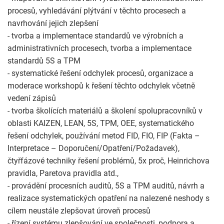
procesů, vyhledávání plýtvání v těchto procesech a
navrhování jejich zlepšení
- tvorba a implementace standardů ve výrobních a
administrativních procesech, tvorba a implementace
standardů 5S a TPM
- systematické řešení odchylek procesů, organizace a
moderace workshopů k řešení těchto odchylek včetně
vedení zápisů
- tvorba školících materiálů a školení spolupracovníků v
oblasti KAIZEN, LEAN, 5S, TPM, OEE, systematického
řešení odchylek, používání metod FID, FIO, FIP (Fakta –
Interpretace – Doporučení/Opatření/Požadavek),
čtyřfázové techniky řešení problémů, 5x proč, Heinrichova
pravidla, Paretova pravidla atd.,
- provádění procesních auditů, 5S a TPM auditů, návrh a
realizace systematických opatření na nalezené neshody s
cílem neustále zlepšovat úroveň procesů
- řízení systému zlepšování ve společnosti, podpora a