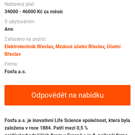
Nabízený plat:
34000 - 46000 Kč za měsíc
S ubytováním:
Ano
Zařazeno na pozici:
Elektrotechnik Břeclav
,
Mzdová účetní Břeclav
,
Účetní
Břeclav
Firma:
Fosfa a.s.
Odpovědět na nabídku
Fosfa a.s. je inovativní Life Science společnost, která byla
založena v roce 1884. Patří mezi 0,5 %