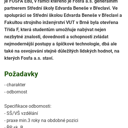
je FOSFA Edu, v rámci kterého je Fosfa a.s. generálním
partnerem Střední školy Edvarda Beneše v Břeclavi. Ve
spolupráci se Střední školou Edvarda Beneše v Břeclavi a
Fakultou strojního inženýrství VUT v Brně byla otevřena
Třída F, která studentům umožňuje nabývat nejen
nezbytné znalosti, dovednosti a schopnosti zvládat
nejmodernější postupy a špičkové technologie, dbá ale
také na osvojování stejně důležitých lidských hodnot, na
kterých Fosfa a.s. staví.
Požadavky
- charakter
- odbornost
Specifikace odbornosti:
- SŠ/VŠ vzdělání
- praxe min.3 roky na obdobné pozici
- ŘP sk. B