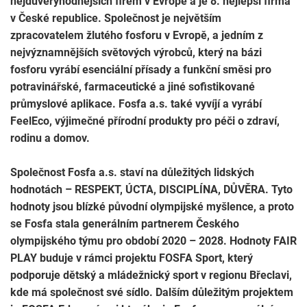
nejdůvěryhodnějších firem v Evropě a je 8. nejlepší firma
v České republice. Společnost je největším
zpracovatelem žlutého fosforu v Evropě, a jedním z
nejvýznamnějších světových výrobců, který na bázi
fosforu vyrábí esenciální přísady a funkční směsi pro
potravinářské, farmaceutické a jiné sofistikované
průmyslové aplikace. Fosfa a.s. také vyvíjí a vyrábí
FeelEco, výjimečné přírodní produkty pro péči o zdraví,
rodinu a domov.
Společnost Fosfa a.s. staví na důležitých lidských
hodnotách – RESPEKT, ÚCTA, DISCIPLÍNA, DŮVĚRA. Tyto
hodnoty jsou blízké původní olympijské myšlence, a proto
se Fosfa stala generálním partnerem Českého
olympijského týmu pro období 2020 – 2028. Hodnoty FAIR
PLAY buduje v rámci projektu FOSFA Sport, který
podporuje dětský a mládežnický sport v regionu Břeclavi,
kde má společnost své sídlo. Dalším důležitým projektem