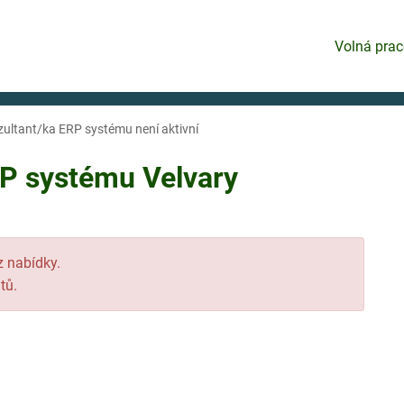
Volná prac
zultant/ka ERP systému není aktivní
RP systému Velvary
 z nabídky.
tů.