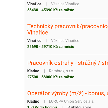
Vinařice
Věznice Vinařice
33430 - 45390 Kč za měsíc
Technický pracovník/pracovnice
Vinařice
Vinařice
Věznice Vinařice
28690 - 39710 Kč za měsíc
Pracovník ostrahy - strážný / s
Kladno
Rambrok, s.r.o.
27500 - 33000 Kč za měsíc
Operátor výroby (m/ž) - bonus, 
Kladno
EUROPA Union Service a.s.
150 Kč za hodinu
S ubytováním