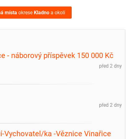
ná místa
okrese
Kladno
a okolí
ce - náborový příspěvek 150 000 Kč
před 2 dny
m
před 2 dny
-Vychovatel/ka -Věznice Vinařice