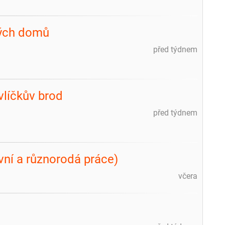
vých domů
před týdnem
vlíčkův brod
před týdnem
vní a různorodá práce)
včera