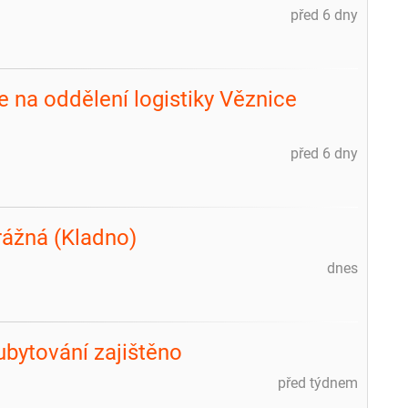
před 6 dny
 na oddělení logistiky Věznice
před 6 dny
trážná (Kladno)
dnes
ubytování zajištěno
před týdnem