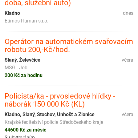
doba, služební auto)
Kladno
dnes
Etimos Human s.r.o.
Operátor na automatickém svařovacím
robotu 200,-Kč/hod.
Slaný, Želevčice
včera
MSG - Job
200 Kč za hodinu
Policista/ka - prvosledové hlídky -
náborák 150 000 Kč (KL)
Kladno, Slaný, Stochov, Unhošť a Zlonice
včera
Krajské ředitelství policie Středočeského kraje
44600 Kč za měsíc
S ubytováním