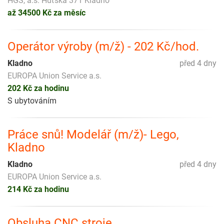
HGS, a.s. Huťská 371 Kladno
až 34500 Kč za měsíc
Operátor výroby (m/ž) - 202 Kč/hod.
Kladno
před 4 dny
EUROPA Union Service a.s.
202 Kč za hodinu
S ubytováním
Práce snů! Modelář (m/ž)- Lego,
Kladno
Kladno
před 4 dny
EUROPA Union Service a.s.
214 Kč za hodinu
Obsluha CNC stroje