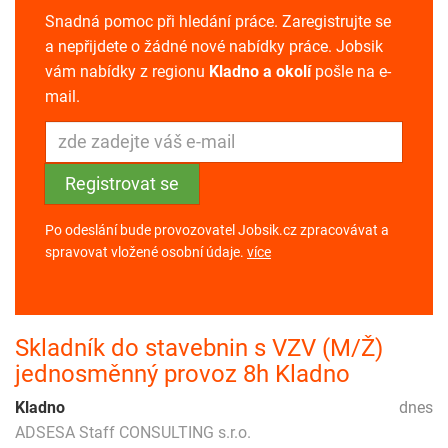
Snadná pomoc při hledání práce. Zaregistrujte se
a nepřijdete o žádné nové nabídky práce. Jobsik
vám nabídky z regionu
Kladno a okolí
pošle na e-
mail.
Po odeslání bude provozovatel Jobsik.cz zpracovávat a
spravovat vložené osobní údaje.
více
Skladník do stavebnin s VZV (M/Ž)
jednosměnný provoz 8h Kladno
Kladno
dnes
ADSESA Staff CONSULTING s.r.o.