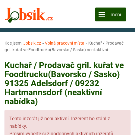
Kde jsem:
Jobsik.cz
»
Volná pracovní místa
»
Kuchař / Prodavač
gril. kuřat ve Foodtrucku(Bavorsko / Sasko) není aktivní
Kuchař / Prodavač gril. kuřat ve
Foodtrucku(Bavorsko / Sasko)
91325 Adelsdorf / 09232
Hartmannsdorf (neaktivní
nabídka)
Tento inzerát již není aktivní. Inzerent ho stáhl z
nabídky.
Prosím vyberte si z podobných aktivních inzerátů.