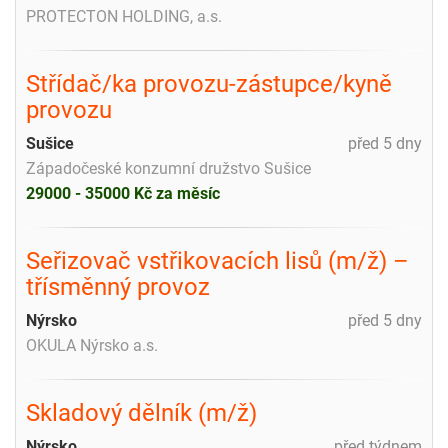
PROTECTON HOLDING, a.s.
Střídač/ka provozu-zástupce/kyně
provozu
Sušice
před 5 dny
Západočeské konzumní družstvo Sušice
29000 - 35000 Kč za měsíc
Seřizovač vstřikovacích lisů (m/ž) –
třísměnný provoz
Nýrsko
před 5 dny
OKULA Nýrsko a.s.
Skladový dělník (m/ž)
Nýrsko
před týdnem