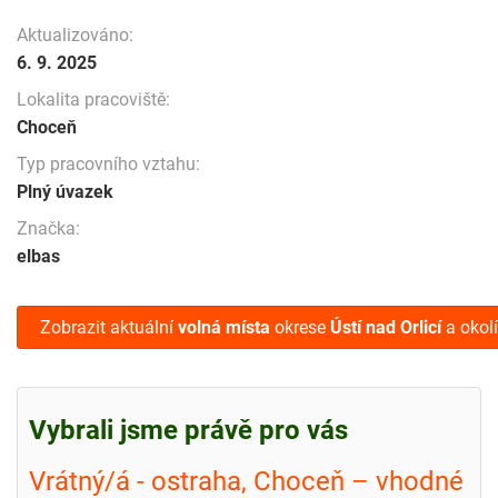
Aktualizováno:
6. 9. 2025
Lokalita pracoviště:
Choceň
Typ pracovního vztahu:
Plný úvazek
Značka:
elbas
Zobrazit aktuální
volná místa
okrese
Ústí nad Orlicí
a okolí
Vybrali jsme právě pro vás
Vrátný/á - ostraha, Choceň – vhodné