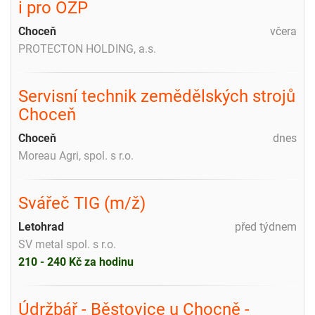
i pro OZP
Choceň
včera
PROTECTON HOLDING, a.s.
Servisní technik zemědělských strojů
Choceň
Choceň
dnes
Moreau Agri, spol. s r.o.
Svářeč TIG (m/ž)
Letohrad
před týdnem
SV metal spol. s r.o.
210 - 240 Kč za hodinu
Údržbář - Běstovice u Chocně -