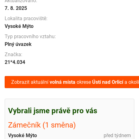
Aktualizováno:
7. 8. 2025
Lokalita pracoviště:
Vysoké Mýto
Typ pracovního vztahu:
Plný úvazek
Značka:
21*4.034
Zobrazit aktuální
volná místa
okrese
Ústí nad Orlicí
a okolí
Vybrali jsme právě pro vás
Zámečník (1 směna)
Vysoké Mýto
před týdnem