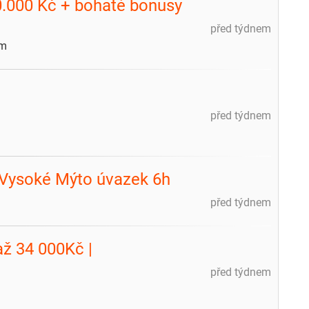
0.000 Kč + bohaté bonusy
před týdnem
ím
před týdnem
- Vysoké Mýto úvazek 6h
před týdnem
až 34 000Kč |
před týdnem