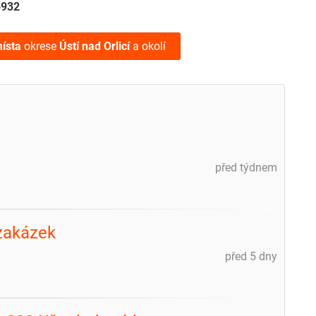
5932
ísta
okrese
Ústí nad Orlicí
a okolí
před týdnem
 zakázek
před 5 dny