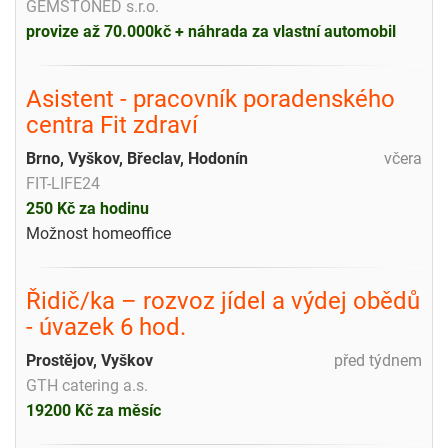
GEMSTONED s.r.o.
provize až 70.000kč + náhrada za vlastní automobil
Asistent - pracovník poradenského
centra Fit zdraví
Brno, Vyškov, Břeclav, Hodonín
včera
FIT-LIFE24
250 Kč za hodinu
Možnost homeoffice
Řidič/ka – rozvoz jídel a výdej obědů
- úvazek 6 hod.
Prostějov, Vyškov
před týdnem
GTH catering a.s.
19200 Kč za měsíc