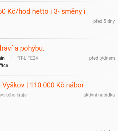
50 Kč/hod netto i 3- směny i
před 5 dny
draví a pohybu.
nín
FIT-LIFE24
před týdnem
fice
- Vyškov | 110.000 Kč nábor
ravského kraje
aktivní nabídka