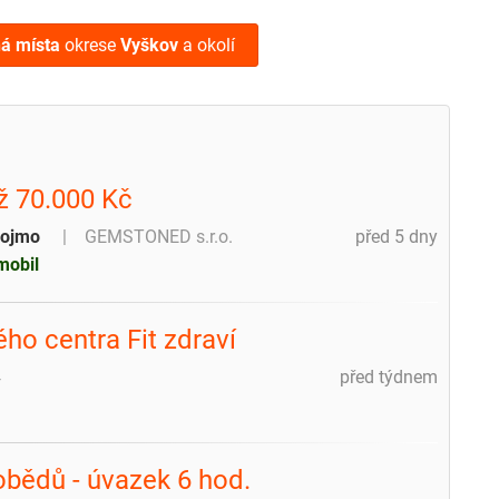
ná místa
okrese
Vyškov
a okolí
ž 70.000 Kč
iojmo
GEMSTONED s.r.o.
před 5 dny
mobil
ho centra Fit zdraví
4
před týdnem
 obědů - úvazek 6 hod.