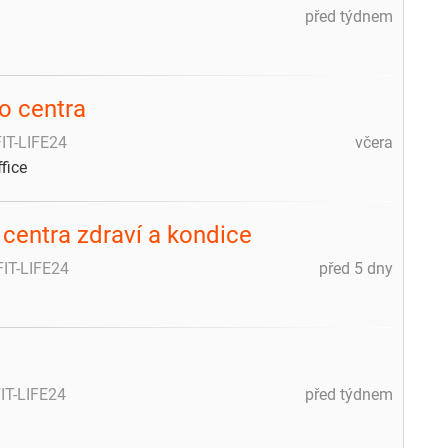
před týdnem
ho centra
FIT-LIFE24
včera
fice
 centra zdraví a kondice
FIT-LIFE24
před 5 dny
IT-LIFE24
před týdnem