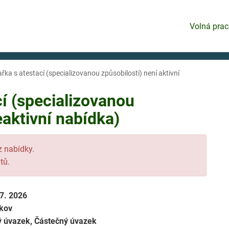
Volná prac
ařka s atestací (specializovanou způsobilostí) není aktivní
cí (specializovanou
eaktivní nabídka)
 z nabídky.
tů.
 7. 2026
kov
ý úvazek, Částečný úvazek