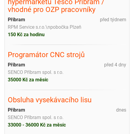
hypermarketu Tesco Příbram /
vhodné pro OZP pracovníky
Příbram
před týdnem
RPM Service s.r.o.\npobočka Plzeň
150 Kč za hodinu
Programátor CNC strojů
Příbram
před 4 dny
SENCO Příbram spol. s r.o.
35000 Kč za měsíc
Obsluha vysekávacího lisu
Příbram
dnes
SENCO Příbram spol. s r.o.
33000 - 36000 Kč za měsíc