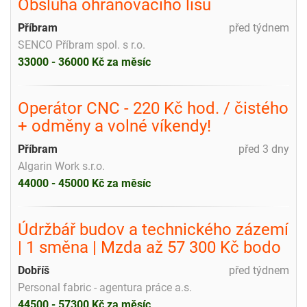
Obsluha ohraňovacího lisu
Příbram
před týdnem
SENCO Příbram spol. s r.o.
33000 - 36000 Kč za měsíc
Operátor CNC - 220 Kč hod. / čistého
+ odměny a volné víkendy!
Příbram
před 3 dny
Algarin Work s.r.o.
44000 - 45000 Kč za měsíc
Údržbář budov a technického zázemí
| 1 směna | Mzda až 57 300 Kč bodo
Dobříš
před týdnem
Personal fabric - agentura práce a.s.
44500 - 57300 Kč za měsíc