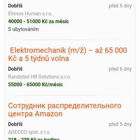
Dobříš
před 6 dny
Etimos Human s.r.o.
40000 - 51000 Kč za měsíc
S ubytováním
️ Elektromechanik (m/ž) – až 65 000
Kč a 5 týdnů volna
Dobříš
před 6 dny
Randstad HR Solutions s.r.o.
55000 - 65000 Kč/měsíc
Сотрудник распределительного
центра Amazon
Dobříš
před 5 dny
ADECCO spol. s r.o.
218 - 239 Kč za hodinu