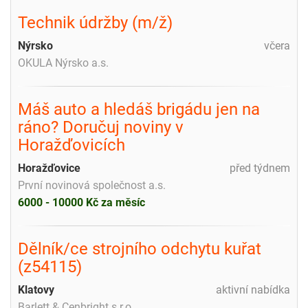
Technik údržby (m/ž)
Nýrsko
včera
OKULA Nýrsko a.s.
Máš auto a hledáš brigádu jen na
ráno? Doručuj noviny v
Horažďovicích
Horažďovice
před týdnem
První novinová společnost a.s.
6000 - 10000 Kč za měsíc
Dělník/ce strojního odchytu kuřat
(z54115)
Klatovy
aktivní nabídka
Barlett & Cenbright s.r.o.