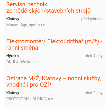
Servisní technik
zemědělských/stavebních strojů
Klatovy
před týdnem
Moreau Agri, spol. s r.o.
Elektromontér/ Elektoúdržbář (m/ž) -
ranní směna
Nýrsko
před 4 dny
OKULA Nýrsko a.s.
Ostraha M/Ž, Klatovy – noční služby,
vhodné i pro OZP
Klatovy
před 2 dny
PROTECTON HOLDING, a.s.