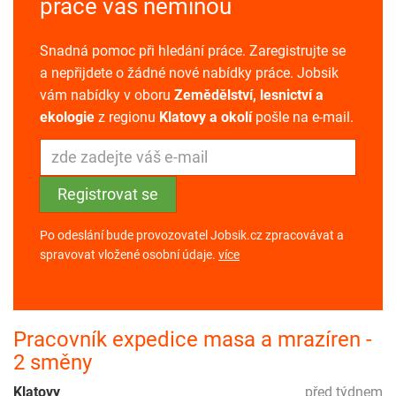
práce vás neminou
Snadná pomoc při hledání práce. Zaregistrujte se
a nepřijdete o žádné nové nabídky práce. Jobsik
vám nabídky v oboru
Zemědělství, lesnictví a
ekologie
z regionu
Klatovy a okolí
pošle na e-mail.
Po odeslání bude provozovatel Jobsik.cz zpracovávat a
spravovat vložené osobní údaje.
více
Pracovník expedice masa a mrazíren -
2 směny
Klatovy
před týdnem