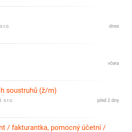
.r.o.
dnes
včera
ch soustruhů (ž/m)
. s r.o.
před 2 dny
nt / fakturantka, pomocný účetní /