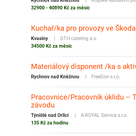
Rychnov nad Kněžnou
Krajské ředitelství p
32900 - 40890 Kč za měsíc
Kuchař/ka pro provozy ve Škoda 
Kvasiny
GTH catering a.s.
34500 Kč za měsíc
Materiálový disponent /ka s akti
Rychnov nad Kněžnou
FreeCon s.r.o.
Pracovnice/Pracovník úklidu – Tý
závodu
Týniště nad Orlicí
A-ROYAL Service s.r.o.
135 Kč za hodinu