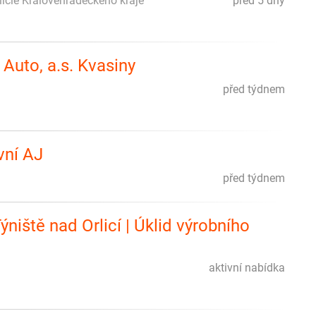
olicie Královéhradeckého kraje
před 5 dny
Auto, a.s. Kvasiny
před týdnem
vní AJ
před týdnem
niště nad Orlicí | Úklid výrobního
aktivní nabídka