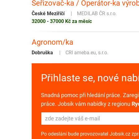
Seřizovač-ka / Operátor-ka výro
České Meziříčí
MEDILAB ČR s.r.o.
32000 - 37000 Kč za měsíc
Agronom/ka
Dobruška
CRI ameba.eu, s.r.o.
Přihlaste se, nové na
Snadná pomoc při hledání práce. Zaregis
práce. Jobsik vám nabídky z regionu
Ry
Po odeslání bude provozovatel Jobsik.cz zp