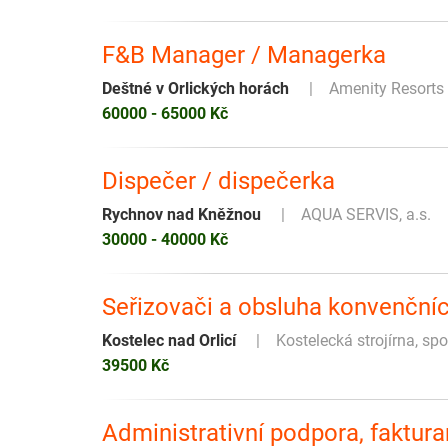
F&B Manager / Managerka
Deštné v Orlických horách
Amenity Resorts s
60000 - 65000 Kč
Dispečer / dispečerka
Rychnov nad Kněžnou
AQUA SERVIS, a.s.
30000 - 40000 Kč
Seřizovači a obsluha konvenční
Kostelec nad Orlicí
Kostelecká strojírna, spol
39500 Kč
Administrativní podpora, faktura