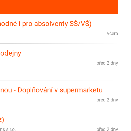
hodné i pro absolventy SŠ/VŠ)
včera
rodejny
před 2 dny
nou - Doplňování v supermarketu
před 2 dny
ž)
s s.r.o.
před 2 dny