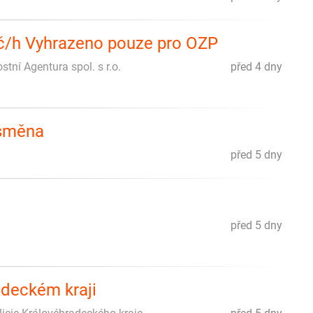
Kč/h Vyhrazeno pouze pro OZP
ní Agentura spol. s r.o.
před 4 dny
 směna
před 5 dny
před 5 dny
adeckém kraji