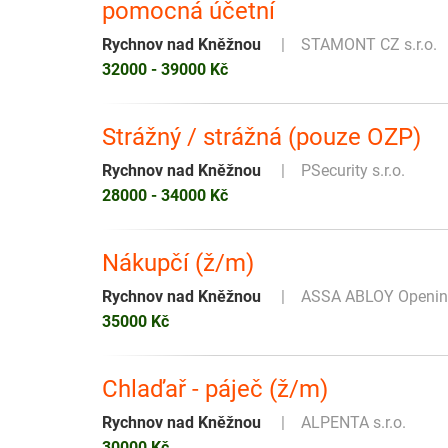
pomocná účetní
Rychnov nad Kněžnou
STAMONT CZ s.r.o.
32000 - 39000 Kč
Strážný / strážná (pouze OZP)
Rychnov nad Kněžnou
PSecurity s.r.o.
28000 - 34000 Kč
Nákupčí (ž/m)
Rychnov nad Kněžnou
ASSA ABLOY Opening 
35000 Kč
Chlaďař - páječ (ž/m)
Rychnov nad Kněžnou
ALPENTA s.r.o.
30000 Kč