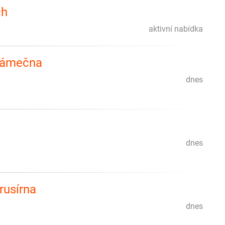
ch
aktivní nabídka
 zámečna
dnes
dnes
rusírna
dnes