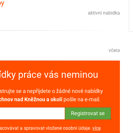
by
aktivní nabídka
včera
bídky práce vás neminou
trujte se a nepřijdete o žádné nové nabídky
chnov nad Kněžnou a okolí
pošle na e-mail.
racovávat a spravovat vložené osobní údaje.
více