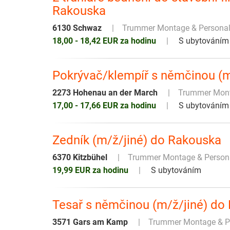
Rakouska
6130 Schwaz
Trummer Montage & Persona
18,00 - 18,42 EUR za hodinu
S ubytováním
Pokrývač/klempíř s němčinou (m
2273 Hohenau an der March
Trummer Mont
17,00 - 17,66 EUR za hodinu
S ubytováním
Zedník (m/ž/jiné) do Rakouska
6370 Kitzbühel
Trummer Montage & Perso
19,99 EUR za hodinu
S ubytováním
Tesař s němčinou (m/ž/jiné) do
3571 Gars am Kamp
Trummer Montage & 