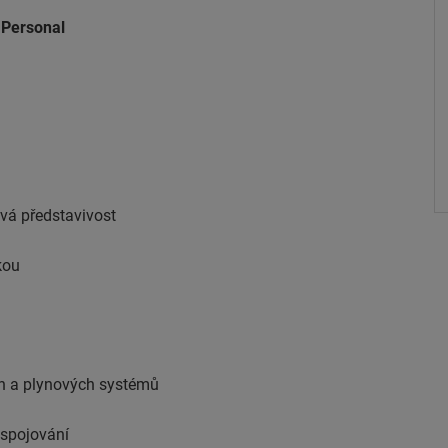
Personal
ová představivost
kou
ch a plynových systémů
 spojování