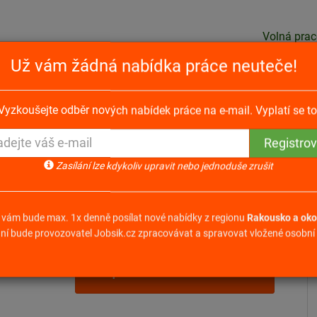
Volná prac
Už vám žádná nabídka práce neuteče!
 s němčinou (m/ž/jiné) do Rakouska
Vyzkoušejte odběr nových nabídek práce na e-mail. Vyplatí se to
m/ž/jiné) do Rakouska 6853
Zasílání lze kdykoliv upravit nebo jednoduše zrušit
 vám bude max. 1x denně posílat nové nabídky z regionu
Rakousko a oko
ní bude provozovatel Jobsik.cz zpracovávat a spravovat vložené osobní 
 hodinu
Odpovědět na nabídku