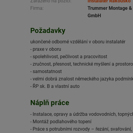
Zařazeno na pozici:
Instalatér Rakousko
Firma:
Trummer Montage & 
GmbH
Požadavky
ukončené odborné vzdělání v oboru instalatér
- praxe v oboru
- spolehlivost, pečlivost a pracovitost
- zručnost, přesnost, technické myšlení a prostor
- samostatnost
- velmi dobrá znalost německého jazyka podmín
- ŘP sk. B a vlastní auto
Náplň práce
- Instalace, opravy a údržba vodovodních, topný
- Montáž podlahového topení
- Práce s potrubními rozvody – řezání, svařování,