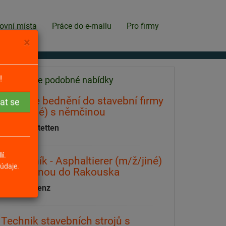
ovní místa
Práce do e-mailu
Pro firmy
×
Našli jsme podobné nabídky
!
Truhláře bednění do stavební firmy
(m/ž/jiné) s němčinou
3300 Amstetten
Pracovník - Asphaltierer (m/ž/jiné)
lí
.
s němčinou do Rakouska
údaje.
6700 Bludenz
Technik stavebních strojů s