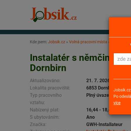
Kde jsem:
Jobsik.cz
»
Volná pracovní místa
»
Instalatér
Instalatér s němčinou (
Dornbirn
Aktualizováno:
21. 7. 2026
Lokalita pracoviště:
6853 Dornbirn
Typ pracovního
Plný úvazek
Jobsik.cz
vztahu:
Po odeslá
více
Nabízený plat:
16,44 - 18,41 EUR za
S ubytováním:
Ano
Značka:
GWH-Installateur