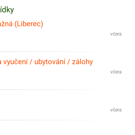
bídky
ážná (Liberec)
včera
 vyučení / ubytování / zálohy
včera
včera