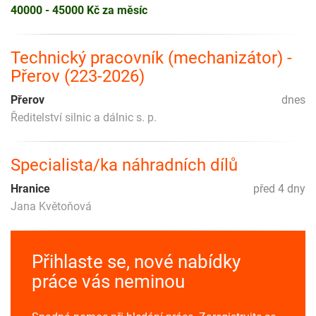
40000 - 45000 Kč za měsíc
Technický pracovník (mechanizátor) -
Přerov (223-2026)
Přerov
dnes
Ředitelství silnic a dálnic s. p.
Specialista/ka náhradních dílů
Hranice
před 4 dny
Jana Květoňová
Přihlaste se, nové nabídky
práce vás neminou