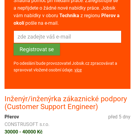
Snadná pomoc při hledání práce. Zaregistrujte se
a nepřijdete o žádné nové nabídky práce. Jobsik
vám nabídky v oboru
Technika
z regionu
Přerov a
okolí
pošle na e-mail.
Po odeslání bude provozovatel Jobsik.cz zpracovávat a
spravovat vložené osobní údaje.
více
Inženýr/inženýrka zákaznické podpory
(Customer Support Engineer)
Přerov
před 5 dny
CONSTRUSOFT s.r.o.
30000 - 40000 Kč