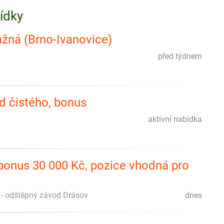
bídky
rážná (Brno-Ivanovice)
před týdnem
d čistého, bonus
aktivní nabídka
 bonus 30 000 Kč, pozice vhodná pro
o. - odštěpný závod Drásov
dnes