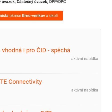
ý úvazek, Částečný úvazek, DPP/DPČ
místa
okrese
Brno-venkov
a okolí
e vhodná i pro ČID - spěchá
aktivní nabídka
TE Connectivity
aktivní nabídka