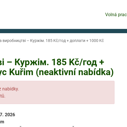
Volná prac
а виробництві – Куржім. 185 Kč/год + доплати + 1000 Kč
і – Куржім. 185 Kč/год +
с Kuřim (neaktivní nabídka)
 z nabídky.
tů.
 7. 2026
im