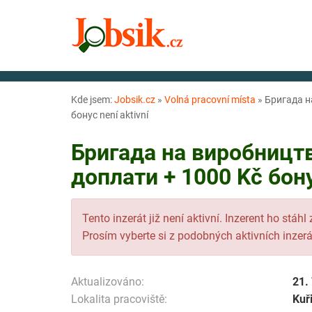
Kde jsem:
Jobsik.cz
»
Volná pracovní místa
»
Бригада н
бонус není aktivní
Бригада на виробництв
доплати + 1000 Kč бону
Tento inzerát již není aktivní. Inzerent ho stáhl
Prosím vyberte si z podobných aktivních inzerá
Aktualizováno:
21.
Lokalita pracoviště:
Kuř