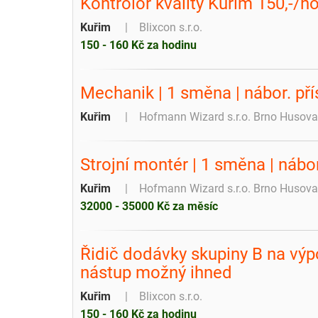
Kontrolor kvality Kuřim 150,-/
Kuřim
Blixcon s.r.o.
150 - 160 Kč za hodinu
Mechanik️ | 1 směna | nábor. př
Kuřim
Hofmann Wizard s.r.o. Brno Husova
‍Strojní montér️ | 1 směna | náb
Kuřim
Hofmann Wizard s.r.o. Brno Husova
32000 - 35000 Kč za měsíc
Řidič dodávky skupiny B na výp
nástup možný ihned
Kuřim
Blixcon s.r.o.
150 - 160 Kč za hodinu