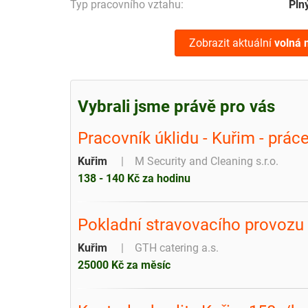
Typ pracovního vztahu:
Pln
Zobrazit aktuální
volná 
Vybrali jsme právě pro vás
Pracovník úklidu - Kuřim - prác
Kuřim
M Security and Cleaning s.r.o.
138 - 140 Kč za hodinu
Pokladní stravovacího provozu 
Kuřim
GTH catering a.s.
25000 Kč za měsíc