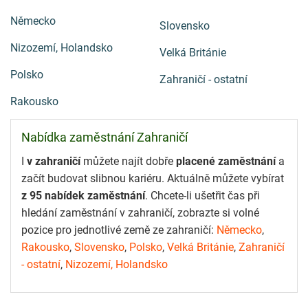
Německo
Slovensko
Nizozemí, Holandsko
Velká Británie
Polsko
Zahraničí - ostatní
Rakousko
Nabídka zaměstnání Zahraničí
I
v zahraničí
můžete najít dobře
placené zaměstnání
a
začít budovat slibnou kariéru. Aktuálně můžete vybírat
z 95 nabídek zaměstnání
. Chcete-li ušetřit čas při
hledání zaměstnání v zahraničí, zobrazte si volné
pozice pro jednotlivé země ze zahraničí:
Německo
,
Rakousko
,
Slovensko
,
Polsko
,
Velká Británie
,
Zahraničí
- ostatní
,
Nizozemí, Holandsko