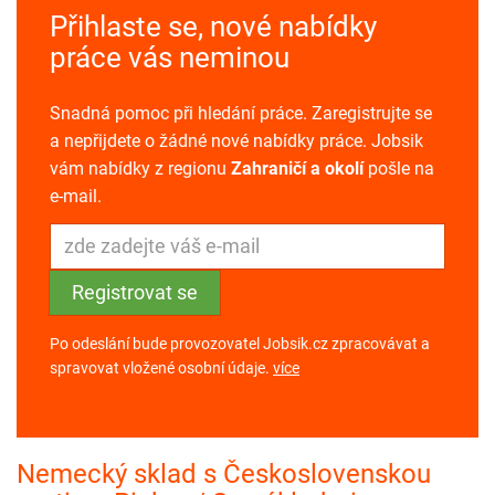
Přihlaste se, nové nabídky
práce vás neminou
Snadná pomoc při hledání práce. Zaregistrujte se
a nepřijdete o žádné nové nabídky práce. Jobsik
vám nabídky z regionu
Zahraničí a okolí
pošle na
e-mail.
Po odeslání bude provozovatel Jobsik.cz zpracovávat a
spravovat vložené osobní údaje.
více
Nemecký sklad s Československou