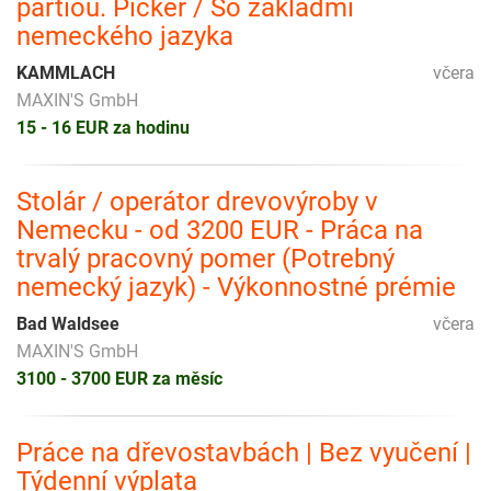
partiou. Picker / So základmi
nemeckého jazyka
KAMMLACH
včera
MAXIN'S GmbH
15 - 16 EUR za hodinu
Stolár / operátor drevovýroby v
Nemecku - od 3200 EUR - Práca na
trvalý pracovný pomer (Potrebný
nemecký jazyk) - Výkonnostné prémie
Bad Waldsee
včera
MAXIN'S GmbH
3100 - 3700 EUR za měsíc
Práce na dřevostavbách | Bez vyučení |
Týdenní výplata