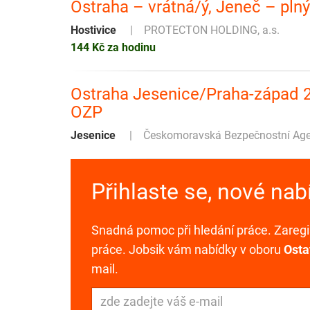
Ostraha – vrátná/ý, Jeneč – pln
Hostivice
PROTECTON HOLDING, a.s.
144 Kč za hodinu
Ostraha Jesenice/Praha-západ 
OZP
Jesenice
Českomoravská Bezpečnostní Agent
Přihlaste se, nové na
Snadná pomoc při hledání práce. Zaregis
práce. Jobsik vám nabídky v oboru
Osta
mail.