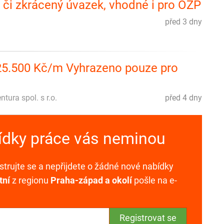
ý či zkrácený úvazek, vhodné i pro OZP
před 3 dny
25.500 Kč/m Vyhrazeno pouze pro
ura spol. s r.o.
před 4 dny
bídky práce vás neminou
trujte se a nepřijdete o žádné nové nabídky
tní
z regionu
Praha-západ a okolí
pošle na e-