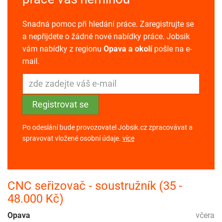
Snadná pomoc při hledání práce. Zaregistrujte se
a nepřijdete o žádné nové nabídky práce. Jobsik
vám nabídky z regionu
Opava a okolí
pošle na e-
mail.
Po odeslání bude provozovatel Jobsik.cz zpracovávat a
spravovat vložené osobní údaje.
více
CNC seřizovač - soustružník (35 -
48.000 Kč)
Opava
včera