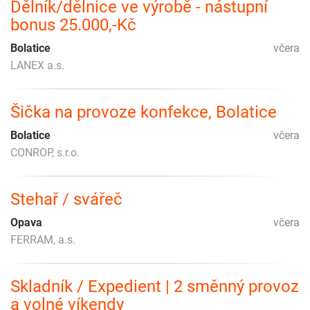
Dělník/dělnice ve výrobě - nástupní
bonus 25.000,-Kč
Bolatice
včera
LANEX a.s.
Šička na provoze konfekce, Bolatice
Bolatice
včera
CONROP, s.r.o.
Stehař / svářeč
Opava
včera
FERRAM, a.s.
Skladník / Expedient | 2 směnný provoz
a volné víkendy