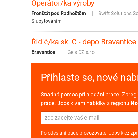
Operátor/ka výroby
Frenštát pod Radhoštěm
Swift Solutions Ser
S ubytováním
Řidič/ka sk. C - depo Bravantice
Bravantice
Geis CZ s.r.o.
Přihlaste se, nové na
Snadná pomoc při hledání práce. Zaregis
práce. Jobsik vám nabídky z regionu
Nov
Po odeslání bude provozovatel Jobsik.cz zp