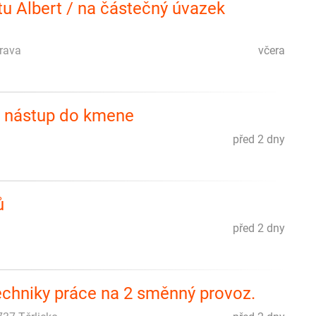
u Albert / na částečný úvazek
trava
včera
, nástup do kmene
před 2 dny
ů
před 2 dny
techniky práce na 2 směnný provoz.