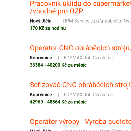
Pracovník úklidu do supermarket
/vhodné pro OZP
Nový Jičín
RPM Service s.r.o.\npobočka Os
170 Kč za hodinu
Operátor CNC obráběcích strojů
Kopřivnice
EDYMAX Job Czech a.s.
36384 - 40200 Kč za měsíc
Seřizovač CNC obráběcích stroj
Kopřivnice
EDYMAX Job Czech a.s.
42969 - 48864 Kč za měsíc
‍️Operátor výroby - Výroba audio