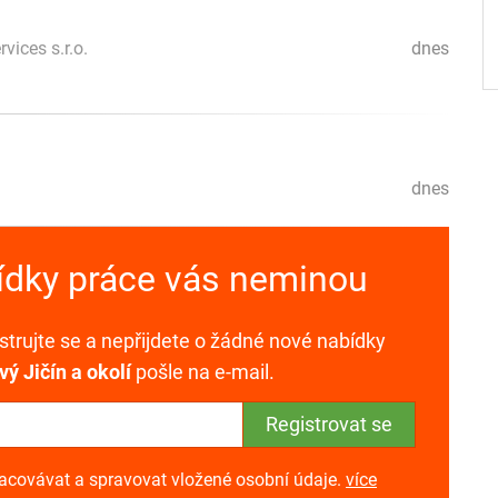
vices s.r.o.
dnes
dnes
bídky práce vás neminou
trujte se a nepřijdete o žádné nové nabídky
ý Jičín a okolí
pošle na e-mail.
racovávat a spravovat vložené osobní údaje.
více