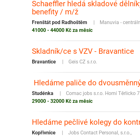
Schaeffler hledá skladové dělní
benefity / m/ž
Frenštát pod Radhoštěm
Manuvia - centrál
41000 - 44000 Kč za měsíc
Skladník/ce s VZV - Bravantice
Bravantice
Geis CZ s.r.o.
️‍️ Hledáme paliče do dvousměnný
Studénka
Comac jobs s.r.o. Horní Těrlicko 
29000 - 32000 Kč za měsíc
Hledáme pečlivé kolegy do kontr
Kopřivnice
Jobs Contact Personal, s.r.o.,