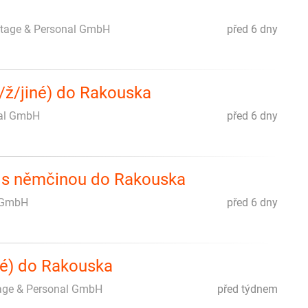
tage & Personal GmbH
před 6 dny
/ž/jiné) do Rakouska
al GmbH
před 6 dny
é) s němčinou do Rakouska
 GmbH
před 6 dny
né) do Rakouska
ge & Personal GmbH
před týdnem