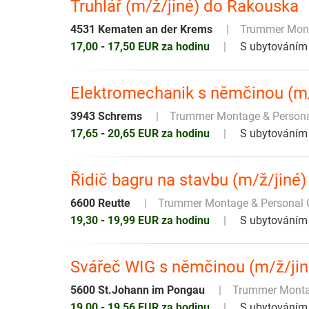
Truhlář (m/ž/jiné) do Rakouska
4531 Kematen an der Krems
Trummer Mon
17,00 - 17,50 EUR za hodinu
S ubytováním
Elektromechanik s němčinou (m
3943 Schrems
Trummer Montage & Person
17,65 - 20,65 EUR za hodinu
S ubytováním
Řidič bagru na stavbu (m/ž/jin
6600 Reutte
Trummer Montage & Personal
19,30 - 19,99 EUR za hodinu
S ubytováním
Svářeč WIG s němčinou (m/ž/ji
5600 St.Johann im Pongau
Trummer Monta
19,00 - 19,56 EUR za hodinu
S ubytováním