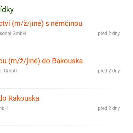
bídky
tví (m/ž/jiné) s němčinou
rsonal GmbH
před 2 dny
ou (m/ž/jiné) do Rakouska
al GmbH
před 2 dny
 do Rakouska
GmbH
před 2 dny