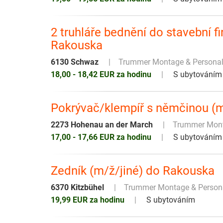
2 truhláře bednění do stavební f
Rakouska
6130 Schwaz
Trummer Montage & Persona
18,00 - 18,42 EUR za hodinu
S ubytováním
Pokrývač/klempíř s němčinou (m
2273 Hohenau an der March
Trummer Mont
17,00 - 17,66 EUR za hodinu
S ubytováním
Zedník (m/ž/jiné) do Rakouska
6370 Kitzbühel
Trummer Montage & Perso
19,99 EUR za hodinu
S ubytováním