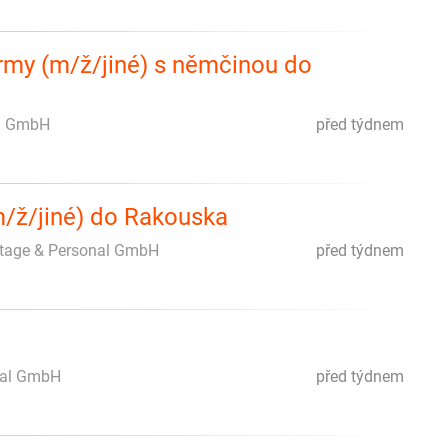
irmy (m/ž/jiné) s němčinou do
l GmbH
před týdnem
/ž/jiné) do Rakouska
age & Personal GmbH
před týdnem
nal GmbH
před týdnem