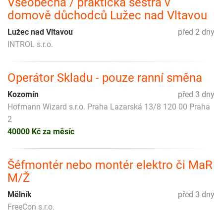
Všeobecná / praktická sestra v
domově důchodců Lužec nad Vltavou
Lužec nad Vltavou
před 2 dny
INTROL s.r.o.
Operátor Skladu - pouze ranní směna
Kozomín
před 3 dny
Hofmann Wizard s.r.o. Praha Lazarská 13/8 120 00 Praha
2
40000 Kč za měsíc
Šéfmontér nebo montér elektro či MaR
M/Ž
Mělník
před 3 dny
FreeCon s.r.o.