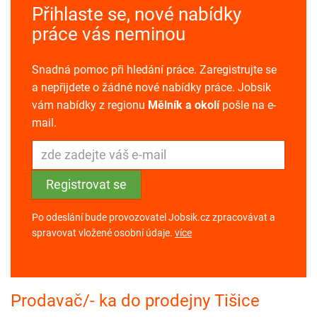
Přihlaste se, nové nabídky
práce vás neminou
Snadná pomoc při hledání práce. Zaregistrujte se
a nepřijdete o žádné nové nabídky práce. Jobsik
vám nabídky z regionu
Mělník a okolí
pošle na e-
mail.
Po odeslání bude provozovatel Jobsik.cz zpracovávat a
spravovat vložené osobní údaje.
více
Prodavač/- ka do prodejny Tišice