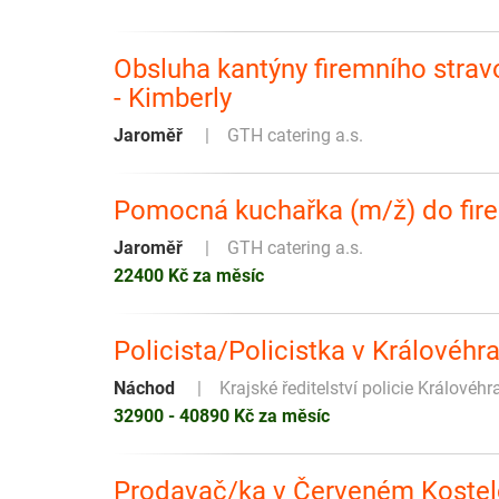
Obsluha kantýny firemního strav
- Kimberly
Jaroměř
GTH catering a.s.
Pomocná kuchařka (m/ž) do firem
Jaroměř
GTH catering a.s.
22400 Kč za měsíc
Policista/Policistka v Královéhr
Náchod
Krajské ředitelství policie Královéh
32900 - 40890 Kč za měsíc
Prodavač/ka v Červeném Kostel