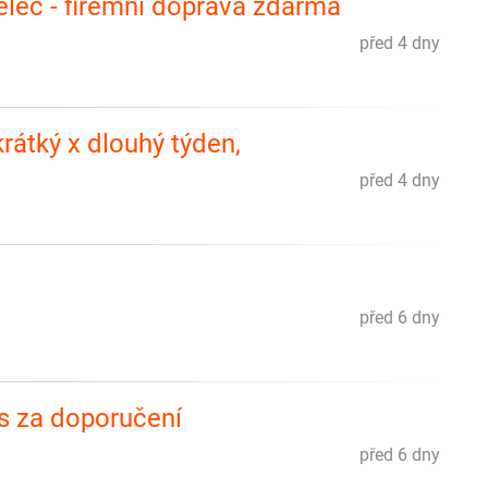
elec - firemní doprava zdarma
před 4 dny
krátký x dlouhý týden,
před 4 dny
před 6 dny
s za doporučení
před 6 dny