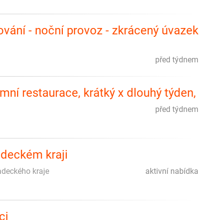
ování - noční provoz - zkrácený úvazek
před týdnem
ní restaurace, krátký x dlouhý týden,
před týdnem
adeckém kraji
radeckého kraje
aktivní nabídka
ci