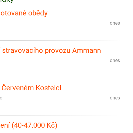
| dotované obědy
dnes
í stravovacího provozu Ammann
dnes
v Červeném Kostelci
o.
dnes
ení (40-47.000 Kč)