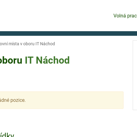
Volná prac
ovní místa v oboru IT Náchod
 oboru
IT
Náchod
ádné pozice.
bídky