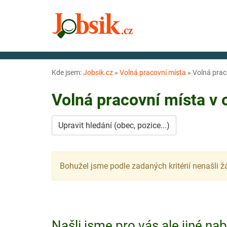
Kde jsem:
Jobsik.cz
»
Volná pracovní místa
»
Volná prac
Volná pracovní místa v
Upravit hledání (obec, pozice...)
Bohužel jsme podle zadaných kritérií nenašli ž
Našli jsme pro vás ale jiné na