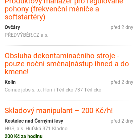
Produktový manažer pro regulované
pohony (frekvenční měniče a
softstartéry)
Ovčáry
před 2 dny
PŘEDVÝBĚR.CZ a.s.
Obsluha dekontaminačního stroje -
pouze noční směna|nástup ihned a do
kmene!
Kolín
před 2 dny
Comac jobs s.r.o. Horní Těrlicko 737 Těrlicko
Skladový manipulant – 200 Kč/h!
Kostelec nad Černými lesy
před 2 dny
HGS, a.s. Huťská 371 Kladno
200 Kč za hodinu