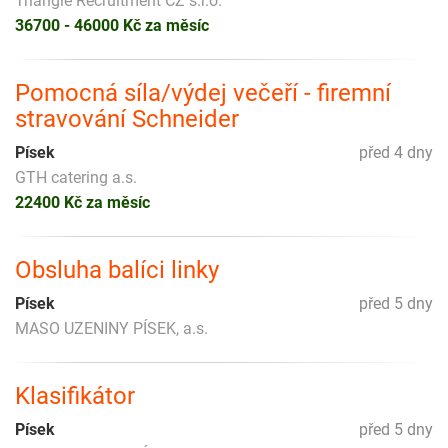
Triangle Recruitment CZ s.r.o.
36700 - 46000 Kč za měsíc
Pomocná síla/výdej večeří - firemní
stravování Schneider
Písek
před 4 dny
GTH catering a.s.
22400 Kč za měsíc
Obsluha balíci linky
Písek
před 5 dny
MASO UZENINY PÍSEK, a.s.
Klasifikátor
Písek
před 5 dny