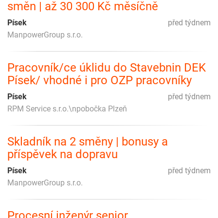
směn | až 30 300 Kč měsíčně
Písek
před týdnem
ManpowerGroup s.r.o.
Pracovník/ce úklidu do Stavebnin DEK
Písek/ vhodné i pro OZP pracovníky
Písek
před týdnem
RPM Service s.r.o.\npobočka Plzeň
Skladník na 2 směny | bonusy a
příspěvek na dopravu
Písek
před týdnem
ManpowerGroup s.r.o.
Procesní inženýr senior