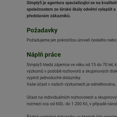
Simply5 je agentura specializující se na kvali
společnostem ze široké škály odvětví vylepšit a 
představám zákazníků.
Požadavky
Požadujeme jen pokročilou úroveň českého nebo
Náplň práce
Simply5 hledá zájemce ve věku od 15 do 70 let, k
výzkumů v podobě rozhovorů a skupinových diskusí
vyplnit jednoduché dotazníky.
Vaše účast v našich výzkumech je odměňována, a t
Účast na individuálních rozhovorech a skupinov
rozmezí cca od 600,- do 1.200 Kč, v případě náro
Řádně vyplněné dotazníky, ve kterých Vás prosím