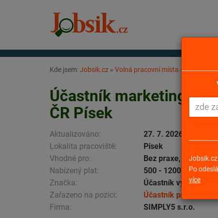
Kde jsem:
Jobsik.cz
»
Volná pracovní místa
»
Účastník m
Účastník marketingovéh
ČR Písek
Aktualizováno:
27. 7. 2026
Lokalita pracoviště:
Písek
Vhodné pro:
Bez praxe, Rodičovs
Jobsik.cz
Nabízený plat:
500 - 1200 Kč za hod
Po odeslá
více
Značka:
Účastník výzkumu
Zařazeno na pozici:
Účastník průzkumu P
Firma:
SIMPLY5 s.r.o.