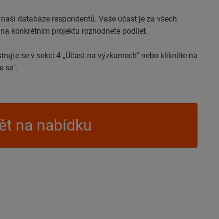
 naší databáze respondentů. Vaše účast je za všech
e na konkrétním projektu rozhodnete podílet.
strujte se v sekci 4 „Účast na výzkumech“ nebo klikněte na
e se".
t na nabídku