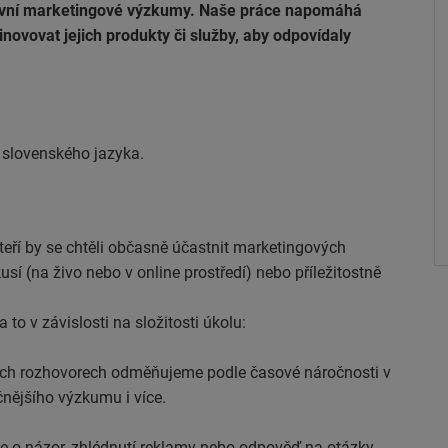
tativní marketingové výzkumy. Naše práce napomáhá
inovovat jejich produkty či služby, aby odpovídaly
 slovenského jazyka.
teří by se chtěli občasně účastnit marketingových
 (na živo nebo v online prostředí) nebo příležitostně
o v závislosti na složitosti úkolu:
ých rozhovorech odměňujeme podle časové náročnosti v
čnějšího výzkumu i více.
e o názor, zhlédnutí reklamy nebo odpověď na otázky