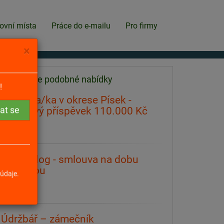
ovní místa
Práce do e-mailu
Pro firmy
×
Našli jsme podobné nabídky
!
Policista/ka v okrese Písek -
náborový příspěvek 110.000 Kč
Písek
Technolog - smlouva na dobu
neurčitou
údaje.
Písek
Údržbář – zámečník