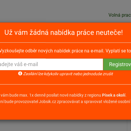
Volná prac
Už vám žádná nabídka práce neuteče!
arketingového výzkumu – v rámci celé ČR
Vyzkoušejte odběr nových nabídek práce na e-mail. Vyplatí se to
o výzkumu – v rámci celé
Zasílání lze kdykoliv upravit nebo jednoduše zrušit
ká dovolená
 vám bude max. 1x denně posílat nové nabídky z regionu
Písek a okolí
.
Odpovědět na nabídku
inu
ní bude provozovatel Jobsik.cz zpracovávat a spravovat vložené osobní 
ísek