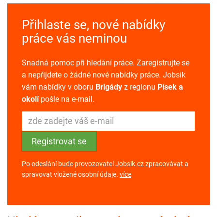
Přihlaste se, nové nabídky
práce vás neminou
Snadná pomoc při hledání práce. Zaregistrujte se
a nepřijdete o žádné nové nabídky práce. Jobsik
vám nabídky v oboru
Brigády
z regionu
Písek a
okolí
pošle na e-mail.
Po odeslání bude provozovatel Jobsik.cz zpracovávat a
spravovat vložené osobní údaje.
více