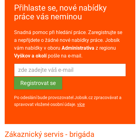
Přihlaste se, nové nabídky
práce vás neminou
Snadná pomoc při hledání práce. Zaregistrujte se
a nepřijdete o žádné nové nabídky práce. Jobsik
vám nabídky v oboru
Administrativa
z regionu
Vyškov a okolí
pošle na e-mail.
Po odeslání bude provozovatel Jobsik.cz zpracovávat a
spravovat vložené osobní údaje.
více
Zákaznický servis - brigáda