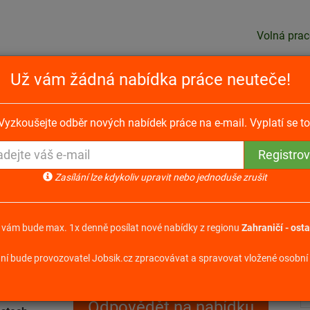
Volná prac
Už vám žádná nabídka práce neuteče!
ka v Nizozemsku s platem od 2050 € měsíčně!
Vyzkoušejte odběr nových nabídek práce na e-mail. Vyplatí se to
sku s platem od 2050 €
Zasílání lze kdykoliv upravit nebo jednoduše zrušit
 vám bude max. 1x denně posílat nové nabídky z regionu
Zahraničí - osta
ní bude provozovatel Jobsik.cz zpracovávat a spravovat vložené osobní 
že lišit v
Odpovědět na nabídku