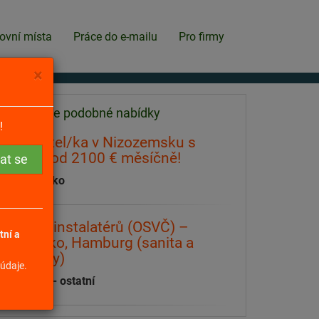
ovní místa
Práce do e-mailu
Pro firmy
×
Našli jsme podobné nabídky
!
Pečovatel/ka v Nizozemsku s
platem od 2100 € měsíčně!
Nizozemsko
Dvojice instalatérů (OSVČ) –
tní a
Německo, Hamburg (sanita a
radiátory)
údaje.
Zahraničí - ostatní