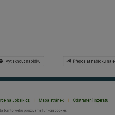
Vytisknout nabídku
Přeposlat nabídku na e
erce na Jobsik.cz
Mapa stránek
Odstranění inzerátu
Na tomto webu používáme funkční
cookies