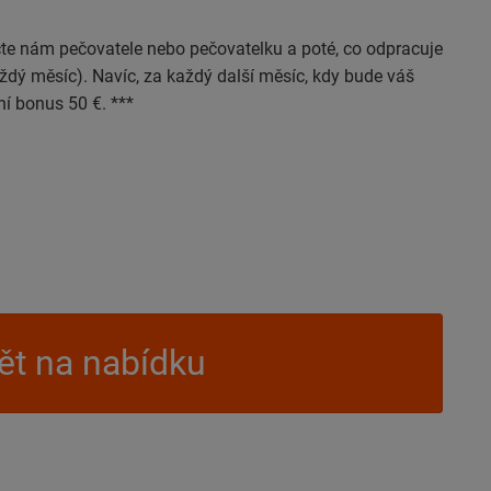
čte nám pečovatele nebo pečovatelku a poté, co odpracuje
dý měsíc). Navíc, za každý další měsíc, kdy bude váš
í bonus 50 €. ***
t na nabídku