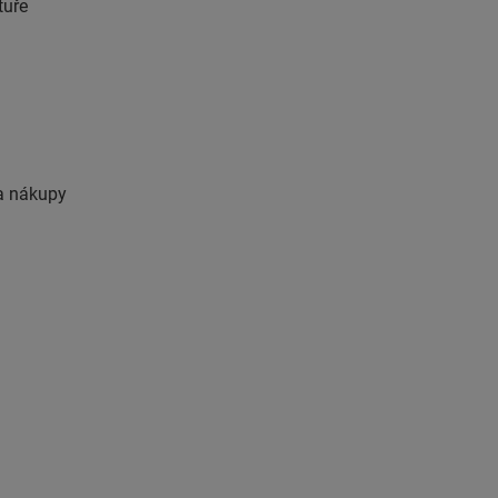
tuře
 a nákupy