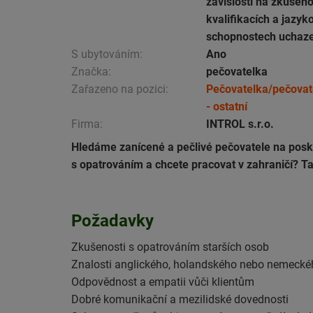
závislosti na zkušen
kvalifikacích a jazyk
schopnostech uchaz
S ubytováním:
Ano
Značka:
pečovatelka
Zařazeno na pozici:
Pečovatelka/pečovat
- ostatní
Firma:
INTROL s.r.o.
Hledáme zanícené a pečlivé pečovatele na posky
s opatrováním a chcete pracovat v zahraničí? Tato
Požadavky
Zkušenosti s opatrováním starších osob
Znalosti anglického, holandského nebo nemecké
Odpovědnost a empatii vůči klientům
Dobré komunikační a mezilidské dovednosti