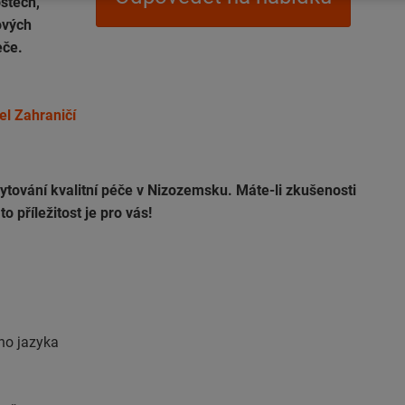
ostech,
ových
eče.
el Zahraničí
tování kvalitní péče v Nizozemsku. Máte-li zkušenosti
 příležitost je pro vás!
ho jazyka