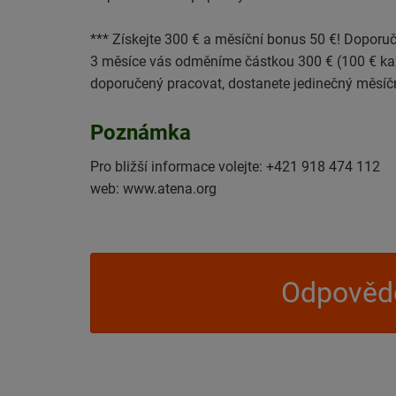
*** Získejte 300 € a měsíční bonus 50 €! Doporu
3 měsíce vás odměníme částkou 300 € (100 € kaž
doporučený pracovat, dostanete jedinečný měsíčn
Poznámka
Pro bližší informace volejte: +421 918 474 112
web: www.atena.org
Odpovědě