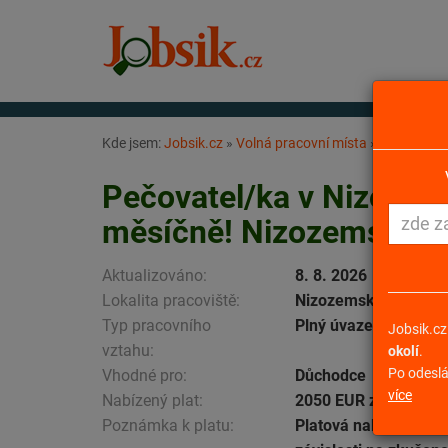
Kde jsem:
Jobsik.cz
»
Volná pracovní místa
»
Pečovatel/
Pečovatel/ka v Nizozem
měsíčně! Nizozemsko
Aktualizováno:
8. 8. 2026
Lokalita pracoviště:
Nizozemsko
Typ pracovního
Plný úvazek
Jobsik.cz
vztahu:
okolí
.
Po odeslá
Vhodné pro:
Důchodce
více
Nabízený plat:
2050 EUR za měsíc
Poznámka k platu:
Platová nabídka se mů